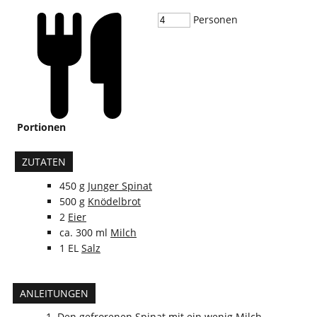
Personen
Portionen
ZUTATEN
450
g
Junger Spinat
500
g
Knödelbrot
2
Eier
ca. 300
ml
Milch
1
EL
Salz
ANLEITUNGEN
Den gefrorenen Spinat mit ein wenig Milch