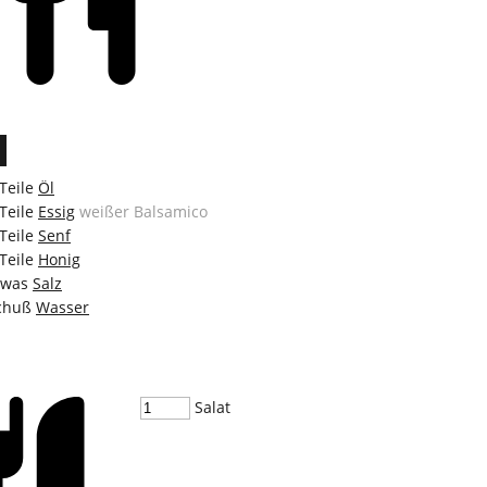
Teile
Öl
Teile
Essig
weißer Balsamico
Teile
Senf
Teile
Honig
twas
Salz
chuß
Wasser
Salat