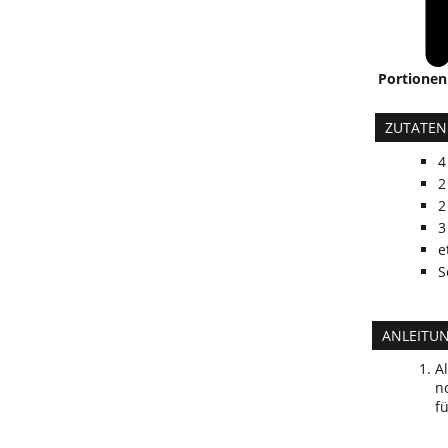
Portionen
ZUTATEN
4
2
2
3
e
S
ANLEITU
A
n
f