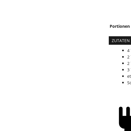
Portionen
ZUTATEN
4
2
2
3
e
S