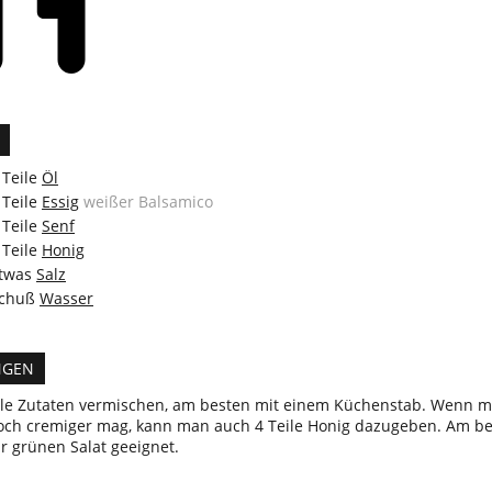
Teile
Öl
Teile
Essig
weißer Balsamico
Teile
Senf
Teile
Honig
twas
Salz
chuß
Wasser
NGEN
lle Zutaten vermischen, am besten mit einem Küchenstab. Wenn 
och cremiger mag, kann man auch 4 Teile Honig dazugeben. Am b
ür grünen Salat geeignet.