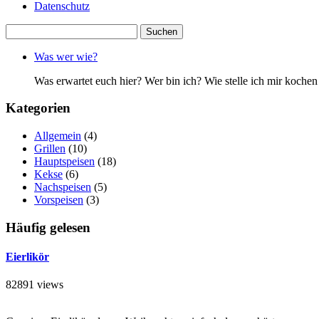
Datenschutz
Suchen
nach:
Was wer wie?
Was erwartet euch hier? Wer bin ich? Wie stelle ich mir koc
Kategorien
Allgemein
(4)
Grillen
(10)
Hauptspeisen
(18)
Kekse
(6)
Nachspeisen
(5)
Vorspeisen
(3)
Häufig gelesen
Eierlikör
82891 views