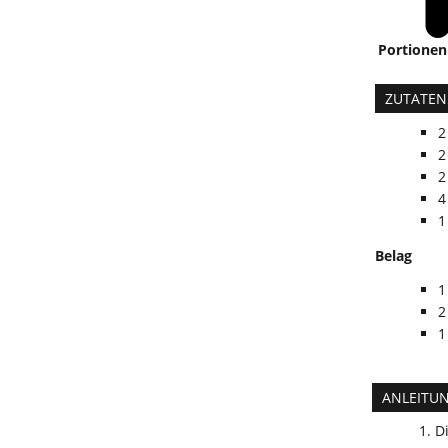
Portionen
ZUTATEN
2
2
2
4
1
Belag
1
2
1
ANLEITU
D