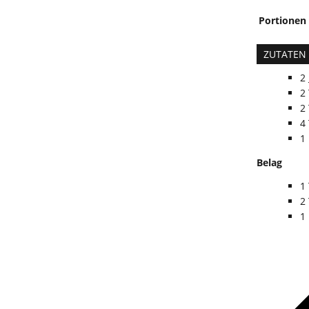
Portionen
ZUTATEN
2
2
2
4
1
Belag
1
2
1