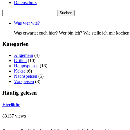
Datenschutz
Suchen
nach:
Was wer wie?
Was erwartet euch hier? Wer bin ich? Wie stelle ich mir koc
Kategorien
Allgemein
(4)
Grillen
(10)
Hauptspeisen
(18)
Kekse
(6)
Nachspeisen
(5)
Vorspeisen
(3)
Häufig gelesen
Eierlikör
83137 views