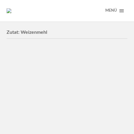
MENÜ
Zutat:
Weizenmehl
Erdbeer-Obst-Torte