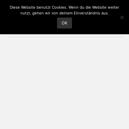
Diese Website benutzt Cookies. Wenn du die Website weiter
MENÜ
nutzt, gehen wir von deinem Einverständnis aus.
OK
Zutat:
Kartoffeln
Kartoffelgratin
von papakocht.at
Faschierte Leibchen mit
Kartoffelpürree und
Karottengemüse